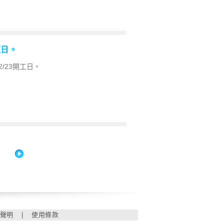
班日。
2/23開工日。
】
聲明
|
使用條款