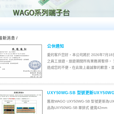
 最新消息 /
公休通知
愛的客戶您好，本公司將於 2026年7月18日(
之員工旅遊，旅遊期間所有業務將暫停， 
造成您的不便，在此致上最誠摯的歉意，並請
UXY50WG-SB 型號更新UXY50WG
舊款WAGO UXY50WG-SB 型號更新為UX
品為UXY50WG-SB 單排式 邊寬42mm