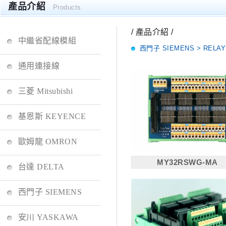
產品介紹
Products
/ 產品介紹 /
中繼省配線模組
西門子 SIEMENS > REL
通用連接線
三菱 Mitsubishi
基恩斯 KEYENCE
歐姆龍 OMRON
MY32RSWG-MA
台達 DELTA
西門子 SIEMENS
安川 YASKAWA