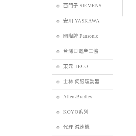
西門子 SIEMENS
安川 YASKAWA
國際牌 Pansonic
台灣日電產三協
東元 TECO
士林 伺服驅動器
Allen-Bradley
KOYO系列
代理 減速機