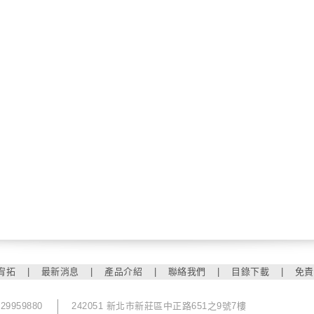
宥拓
|
最新消息
|
產品介紹
|
聯絡我們
|
目錄下載
|
免責
-29959880
242051 新北市新莊區中正路651之9號7樓