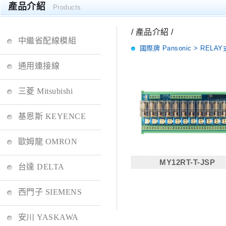
產品介紹
Products
/ 產品介紹 /
中繼省配線模組
國際牌 Pansonic > REL
通用連接線
三菱 Mitsubishi
基恩斯 KEYENCE
歐姆龍 OMRON
MY12RT-T-JSP
台達 DELTA
西門子 SIEMENS
安川 YASKAWA