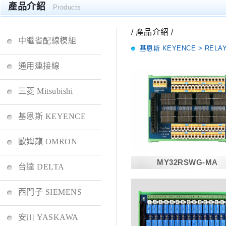
產品介紹
Products
/ 產品介紹 /
中繼省配線模組
基恩斯 KEYENCE > REL
通用連接線
三菱 Mitsubishi
基恩斯 KEYENCE
歐姆龍 OMRON
MY32RSWG-MA
台達 DELTA
西門子 SIEMENS
安川 YASKAWA