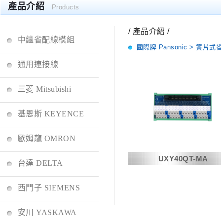
產品介紹
Products
/ 產品介紹 /
中繼省配線模組
國際牌 Pansonic > 簧片式
通用連接線
三菱 Mitsubishi
基恩斯 KEYENCE
歐姆龍 OMRON
UXY40QT-MA
台達 DELTA
西門子 SIEMENS
安川 YASKAWA