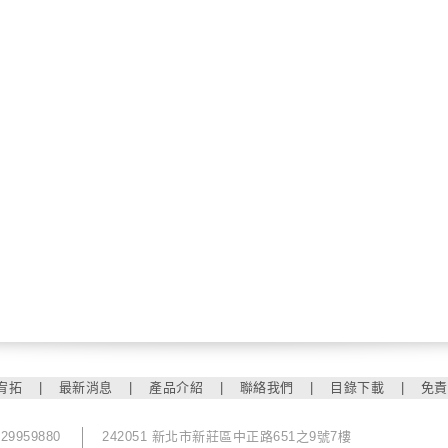
宥拓
|
最新消息
|
產品介紹
|
聯絡我們
|
目錄下載
|
免責
-29959880
242051 新北市新莊區中正路651之9號7樓