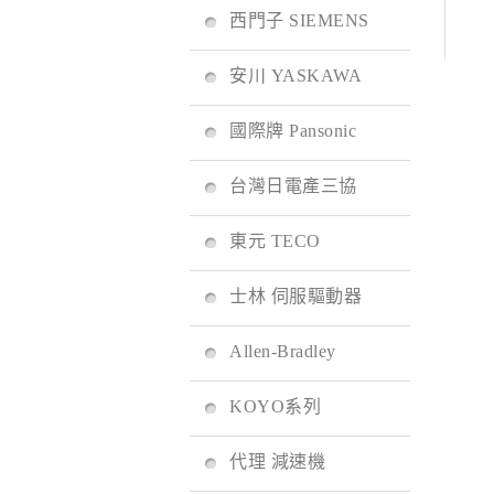
西門子 SIEMENS
安川 YASKAWA
國際牌 Pansonic
台灣日電產三協
東元 TECO
士林 伺服驅動器
Allen-Bradley
KOYO系列
代理 減速機