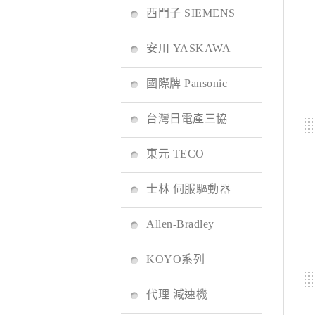
西門子 SIEMENS
安川 YASKAWA
國際牌 Pansonic
台灣日電產三協
東元 TECO
士林 伺服驅動器
Allen-Bradley
KOYO系列
代理 減速機