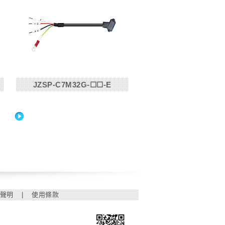
JZSP-C7M32G-☐☐-E
】
聲明
|
使用條款