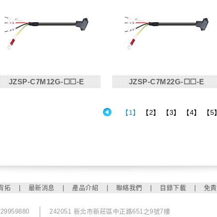
JZSP-C7M12G-☐☐-E
JZSP-C7M22G-☐☐-E
【1】
【2】
【3】
【4】
【5
宥拓
|
最新消息
|
產品介紹
|
聯絡我們
|
目錄下載
|
免責
-29959880
242051 新北市新莊區中正路651之9號7樓