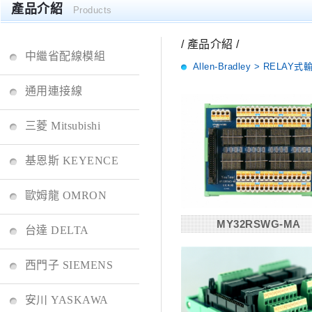
產品介紹
Products
/ 產品介紹 /
中繼省配線模組
Allen-Bradley > REL
通用連接線
三菱 Mitsubishi
基恩斯 KEYENCE
歐姆龍 OMRON
MY32RSWG-MA
台達 DELTA
西門子 SIEMENS
安川 YASKAWA