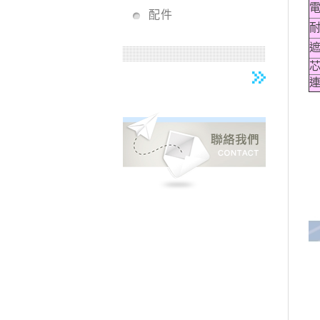
電
配件
耐
遮
芯
連