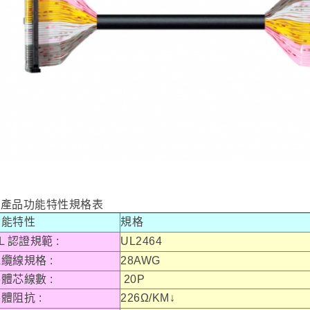
►產品功能特性規格表
功能特性
規格
L 認證規範 :
UL2464
纜線規格 :
28AWG
體芯線數 :
20P
體阻抗 :
226Ω/KM↓