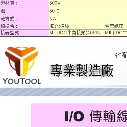
纜材質 :
300V
溫 :
80℃
蔽方式 :
NA
線捻合 :
填充:棉紗
包帶紙帶
接器型式 :
MIL(IDC牛角接頭)40PIN
MIL(IDC