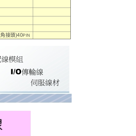
牛角接頭)40
PIN