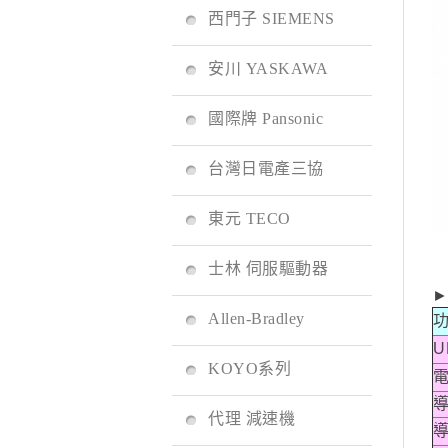
西門子 SIEMENS
安川 YASKAWA
國際牌 Pansonic
台灣日電產三協
東元 TECO
士林 伺服驅動器
Allen-Bradley
U
KOYO系列
電
導
代理 減速機
導