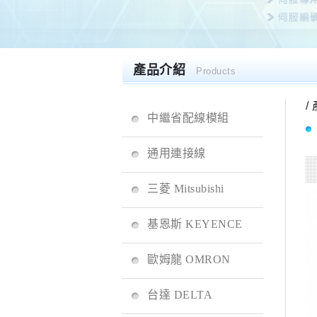
產品介紹
Products
/
中繼省配線模組
通用連接線
三菱 Mitsubishi
基恩斯 KEYENCE
歐姆龍 OMRON
台達 DELTA