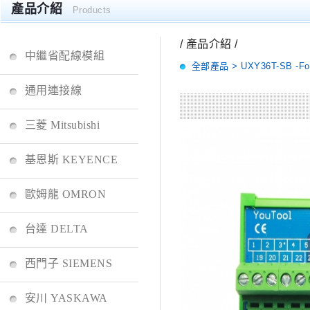
產品介紹
Products
/ 產品介紹 /
中繼省配線模組
全部產品 > UXY36T-SB -F
通用連接線
三菱 Mitsubishi
基恩斯 KEYENCE
歐姆龍 OMRON
台達 DELTA
西門子 SIEMENS
安川 YASKAWA