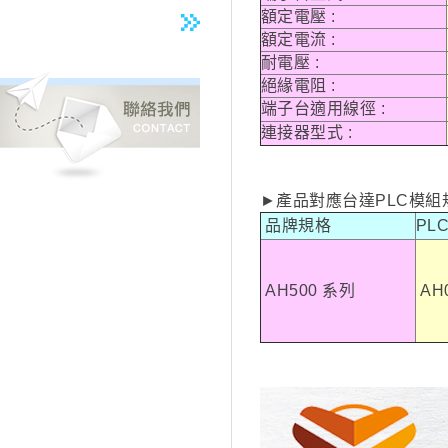
額定電壓 :
額定電流 :
耐電壓 :
絕緣電阻 :
端子台適用線徑 :
連接器型式 :
►產品對應台達PLC模組
品牌規格
PL
AH500 系列
AH