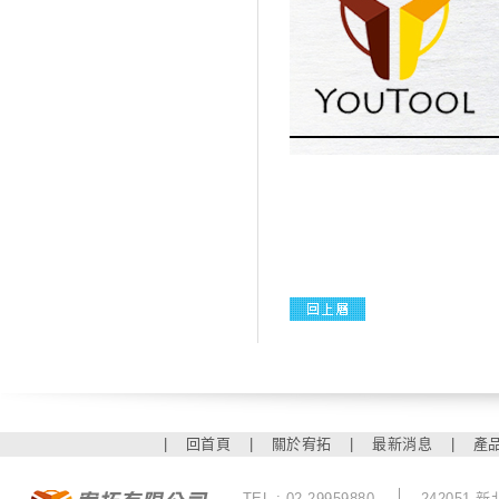
|
回首頁
|
關於宥拓
|
最新消息
|
產
TEL : 02-29959880
242051